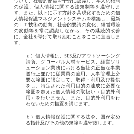
ついて、社会的使命を十分に認識し、本人の権利
の保護、個人情報に関する法規制等を遵守しま
す。また、以下に示す方針を具現化するための個
人情報保護マネジメントシステムを構築し、最新
のＩＴ技術の動向、社会的要請の変化、経営環境
の変動等を常に認識しながら、その継続的改善
に、全社を挙げて取り組むことをここに宣言しま
す。
ａ）個人情報は、SES及びアウトソーシング
請負、グローバル人材サービス、経営ソリ
ューション業務における当社の正当な事業
遂行上並びに従業員の雇用、人事管理上必
要な範囲に限定して、取得・利用及び提供
をし、特定された利用目的の達成に必要な
範囲を超えた個人情報の取扱い（目的外利
用）を行いません。また、目的外利用を行
わないための措置を講じます。
ｂ）個人情報保護に関する法令、国が定め
る指針及びその他の規範を遵守致します。